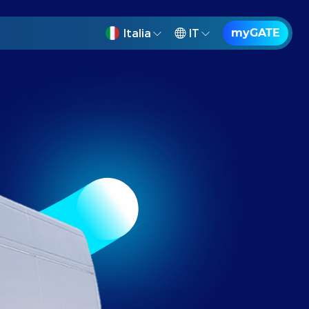
Italia
IT
myGATE