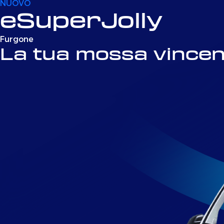
NUOVO
eSuperJolly
Furgone
La tua mossa vincen