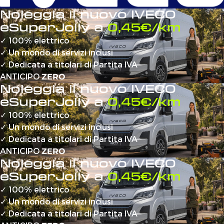
Noleggia il nuovo IVECO
eSuperJolly a
0,45€/km
✓
100% elettrico
✓
Un mondo di servizi inclusi
✓
Dedicata a titolari di Partita IVA
ANTICIPO
ZERO
Noleggia il nuovo IVECO
eSuperJolly a
0,45€/km
✓
100% elettrico
✓
Un mondo di servizi inclusi
✓
Dedicata a titolari di Partita IVA
ANTICIPO
ZERO
Noleggia il nuovo IVECO
eSuperJolly a
0,45€/km
✓
100% elettrico
✓
Un mondo di servizi inclusi
✓
Dedicata a titolari di Partita IVA