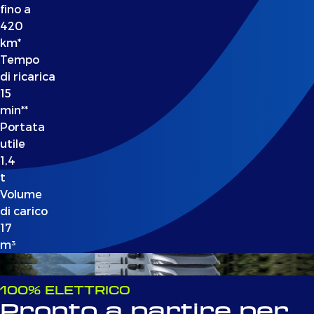
fino a
420
km*
Tempo
di ricarica
15
min**
Portata
utile
1,4
t
Volume
di carico
17
m³
100% ELETTRICO
Pronto a partire per