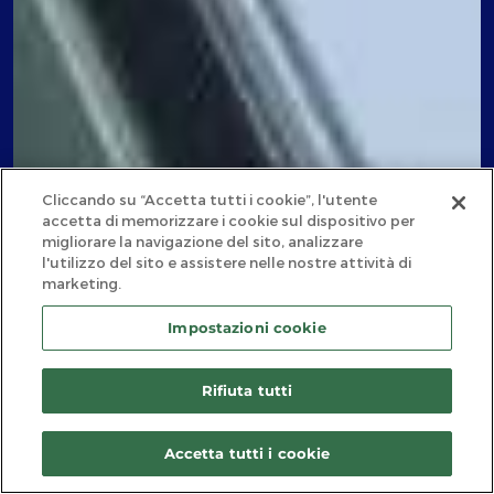
Cliccando su “Accetta tutti i cookie”, l'utente
accetta di memorizzare i cookie sul dispositivo per
migliorare la navigazione del sito, analizzare
l'utilizzo del sito e assistere nelle nostre attività di
marketing.
Impostazioni cookie
Rifiuta tutti
Info veicolo
Accetta tutti i cookie
Pacchetti inclusi
Contatta un
esperto