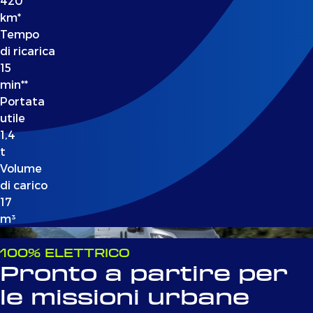
420
km*
Tempo
di ricarica
15
min**
Portata
utile
1,4
t
Volume
di carico
17
m³
100% ELETTRICO
Pronto a partire per
le missioni urbane