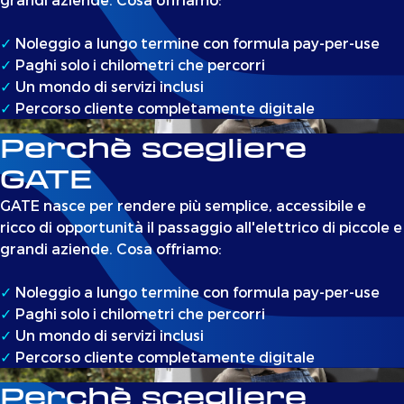
✓
Noleggio a lungo termine con formula pay-per-use
✓
Paghi solo i chilometri che percorri
✓
Un mondo di servizi inclusi
✓
Percorso cliente completamente digitale
Perchè scegliere
GATE
GATE nasce per rendere più semplice, accessibile e
ricco di opportunità il passaggio all'elettrico di piccole e
grandi aziende. Cosa offriamo:
✓
Noleggio a lungo termine con formula pay-per-use
✓
Paghi solo i chilometri che percorri
✓
Un mondo di servizi inclusi
✓
Percorso cliente completamente digitale
Perchè scegliere