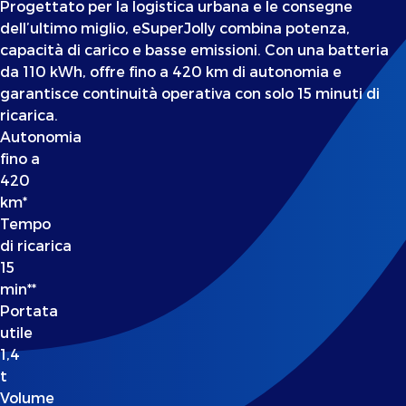
Progettato per la logistica urbana e le consegne
dell’ultimo miglio, eSuperJolly combina potenza,
capacità di carico e basse emissioni. Con una batteria
da 110 kWh, offre fino a 420 km di autonomia e
garantisce continuità operativa con solo 15 minuti di
ricarica.
Autonomia
fino a
420
km*
Tempo
di ricarica
15
min**
Portata
utile
1,4
t
Volume