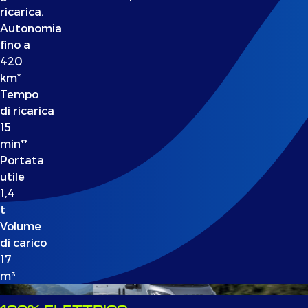
ricarica.
Autonomia
fino a
420
km*
Tempo
di ricarica
15
min**
Portata
utile
1,4
t
Volume
di carico
17
m³