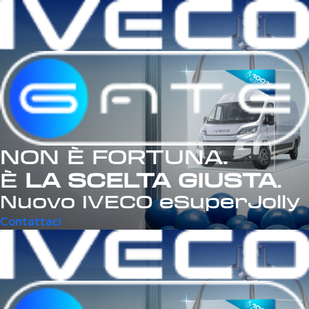
NON È FORTUNA.
È
LA SCELTA GIUSTA
.
Nuovo IVECO eSuperJolly
Contattaci