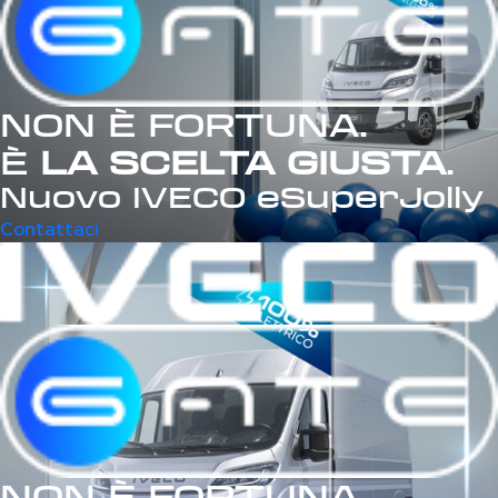
NON È FORTUNA.
È
LA SCELTA GIUSTA
.
Nuovo IVECO eSuperJolly
Contattaci
NON È FORTUNA.