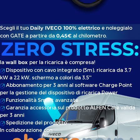
Scegli il tuo
e noleggialo
Daily IVECO 100% elettrico
con GATE a partire da
al chilometro.
0,45€
ZERO STRESS:
la
per la ricarica è compresa!
wall box
Dispositivo con cavo integrato (5m), ricarica da 3,7
kW a 22 kW, schermo a colori da 3,5''
Abbonamento per 3 anni al software Charge Point
per la gestione del dispositivo di ricarica Power
Funzionalità Smart avanzate
Garanzia accessoria sul prodotto ALFEN Care valida
per 3 anni
Spedizione del prodotto
In collaborazione con