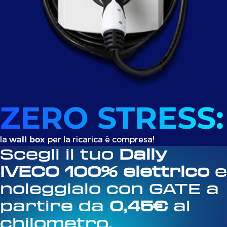
ZERO STRESS:
la
per la ricarica è compresa!
wall box
Scegli il tuo
Daily
IVECO 100% elettrico
e
noleggialo con GATE a
partire da
0,45€
al
chilometro.