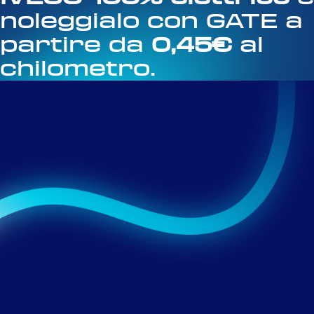
noleggialo con GATE a
partire da
0,45€
al
chilometro.