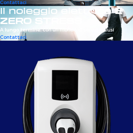
Contattaci
Il noleggio elettrico
È
ZERO STRESS
A
, con un mondo di servizi inclusi
lungo termine
Contattaci