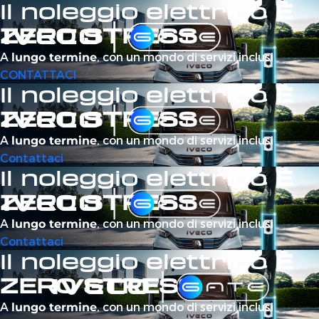
Il noleggio elettrico
È
ZERO STRESS
A
, con un mondo di servizi inclusi
lungo termine
CONTATTACI
Il noleggio elettrico
È
ZERO STRESS
A
, con un mondo di servizi inclusi
lungo termine
Contattaci
Il noleggio elettrico
È
ZERO STRESS
A
, con un mondo di servizi inclusi
lungo termine
Contattaci
Il noleggio elettrico
È
ZERO STRESS
A
, con un mondo di servizi inclusi
lungo termine