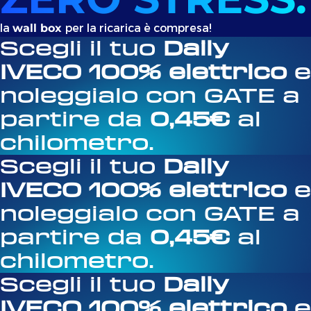
la
per la ricarica è compresa!
wall box
Scegli il tuo
Daily
IVECO 100% elettrico
e
noleggialo con GATE a
partire da
0,45€
al
chilometro.
Scegli il tuo
Daily
IVECO 100% elettrico
e
noleggialo con GATE a
partire da
0,45€
al
chilometro.
Scegli il tuo
Daily
IVECO 100% elettrico
e