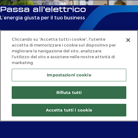
Passa all’elettrico
L’energia giusta per il tuo business
• Noleggio con formula pay-per-use.
• 0 costi di carburante.
Cliccando su “Accetta tutti i cookie”, l'utente
accetta di memorizzare i cookie sul dispositivo per
• Accesso alle ZTL.
migliorare la navigazione del sito, analizzare
• Incentivi statali e regionali, quando disponibili.
l'utilizzo del sito e assistere nelle nostre attività di
marketing.
Impostazioni cookie
Ad ogni business,
Rifiuta tutti
il suo modello
Accetta tutti i cookie