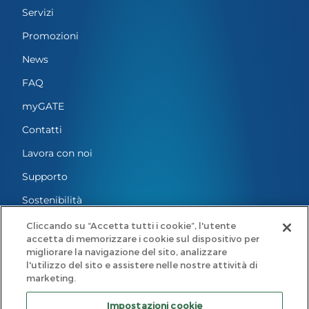
Servizi
Promozioni
News
FAQ
myGATE
Contatti
Lavora con noi
Supporto
Sostenibilità
Informativa Privacy
Cliccando su “Accetta tutti i cookie”, l'utente
accetta di memorizzare i cookie sul dispositivo per
Impostazioni cookie
migliorare la navigazione del sito, analizzare
l'utilizzo del sito e assistere nelle nostre attività di
Note Legali
marketing.
Codice di condotta
Impostazioni cookie