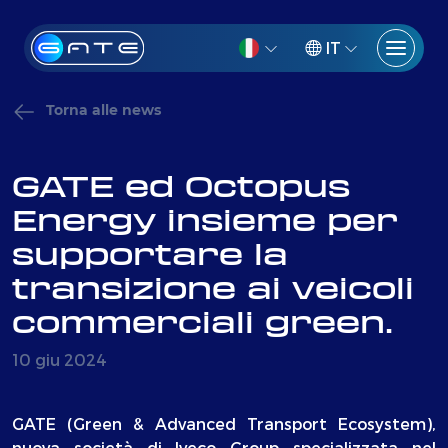
IT
Torna alle news
GATE ed Octopus
Energy insieme per
supportare la
transizione ai veicoli
commerciali green.
10 giu 2024
GATE (Green & Advanced Transport Ecosystem),
nuova società di Iveco Group specializzata nel