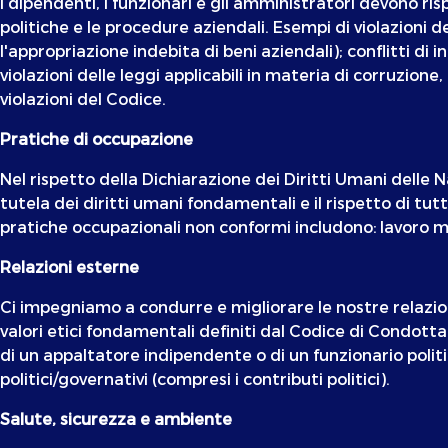
I dipendenti, i funzionari e gli amministratori devono risp
politiche e le procedure aziendali. Esempi di violazion
l'appropriazione indebita di beni aziendali); conflitti d
violazioni delle leggi applicabili in materia di corruzio
violazioni del Codice.
Pratiche di occupazione
Nel rispetto della Dichiarazione dei Diritti Umani delle 
tutela dei diritti umani fondamentali e il rispetto di tu
pratiche occupazionali non conformi includono: lavoro mino
Relazioni esterne
Ci impegniamo a condurre e migliorare le nostre relazion
valori etici fondamentali definiti dal Codice di Condot
di un appaltatore indipendente o di un funzionario politi
politici/governativi (compresi i contributi politici).
Salute, sicurezza e ambiente