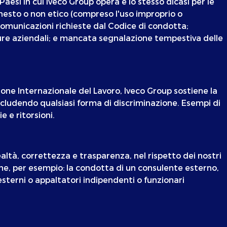
 Paesi in cui Iveco Group opera e lo stesso dicasi per le
nesto o non etico (compreso l'uso improprio o
 comunicazioni richieste dal Codice di condotta;
cedure aziendali; e mancata segnalazione tempestiva delle
zione Internazionale del Lavoro, Iveco Group sostiene la
escludendo qualsiasi forma di discriminazione. Esempi di
e e ritorsioni.
altà, correttezza e trasparenza, nel rispetto dei nostri
ne, per esempio: la condotta di un consulente esterno,
esterni o appaltatori indipendenti o funzionari