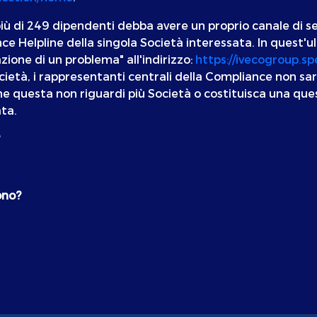
n più di 249 dipendenti debba avere un proprio canale di 
nce Helpline della singola Società interessata. In quest'
ione di un problema" all'indirizzo:
https://ivecogroup.s
 Società, i rappresentanti centrali della Compliance non s
 questa non riguardi più Società o costituisca una quest
ta.
ono?