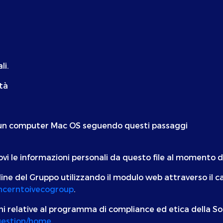
li.
tà
su un computer Mac OS seguendo questi passaggi
ovi le informazioni personali da questo file al momento d
line del Gruppo utilizzando il modulo web attraverso il 
oncerntoivecogroup
.
oni relative al programma di compliance ed etica della S
question/home
.