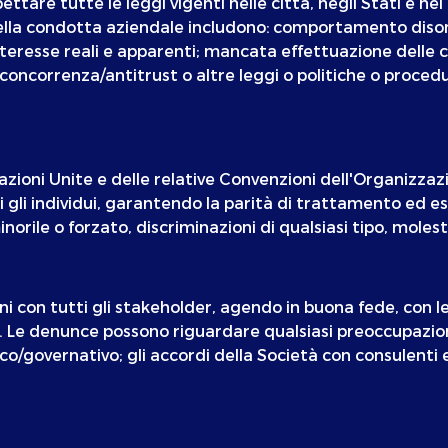
ettare tutte le leggi vigenti nelle città, negli Stati e nei
i della condotta aziendale includono: comportamento diso
i interesse reali e apparenti; mancata effettuazione delle
ne, concorrenza/antitrust o altre leggi o politiche o pro
Nazioni Unite e delle relative Convenzioni dell'Organizza
tti gli individui, garantendo la parità di trattamento ed 
rile o forzato, discriminazioni di qualsiasi tipo, molesti
i con tutti gli stakeholder, agendo in buona fede, con le
ta. Le denunce possono riguardare qualsiasi preoccupazio
co/governativo; gli accordi della Società con consulenti 