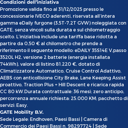
Condizioni dell’iniziativa
Promozione valida fino al 31/12/2025 presso le
concessionarie IVECO aderenti, riservata all’intera
gamma eDaily furgone (3,5T-7,2T GVW) noleggiata con
GATE, senza vincoli sulla durata e sul chilometraggio
scelto. L’iniziativa include una tariffa base ridotta a
partire da 0,50 € al chilometro che prende a
riferimento il seguente modello: eDAILY 35S14E V,passo
3520L H2, versione 2 batterie (energia installata
74kWh), valore di listino 81.220 €, dotato di
Climatizzatore Automatico, Cruise Control Adattivo,
AEBS con anticollisione City Brake, Lane Keeping Assist
proattivo, Traction Plus + Hill Descent e ricarica rapida
CC 80 kW.Durata contrattuale: 36 mesi; zero anticipo,
percorrenza annuale richiesta: 25.000 KM; pacchetto di
servizi: Easy.
GATE Mobility B.V.
Sede Legale: Endhoven, Paesi Bassi | Camera di
Commercio dei Paesi Bassi n. 98297724 | Sede