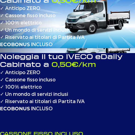
Cabinato a
0,50€/km
✓
Anticipo ZERO
✓
Cassone fisso incluso
✓
100% elettrico
✓
Un mondo di servizi inclusi
✓
Riservato ai titolari di Partita IVA
INCLUSO
ECOBONUS
Noleggia il tuo IVECO eDaily
Cabinato a
0,50€/km
✓
Anticipo ZERO
✓
Cassone fisso incluso
✓
100% elettrico
✓
Un mondo di servizi inclusi
✓
Riservato ai titolari di Partita IVA
INCLUSO
ECOBONUS
CASSONE FISSO INCLUSO