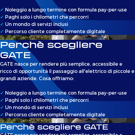
✓
Noleggio a lungo termine con formula pay-per-use
✓
Paghi solo i chilometri che percorri
✓
Un mondo di servizi inclusi
✓
Percorso cliente completamente digitale
Perchè scegliere
GATE
GATE nasce per rendere più semplice, accessibile e
ricco di opportunità il passaggio all'elettrico di piccole e
grandi aziende. Cosa offriamo:
✓
Noleggio a lungo termine con formula pay-per-use
✓
Paghi solo i chilometri che percorri
✓
Un mondo di servizi inclusi
✓
Percorso cliente completamente digitale
Perchè scegliere GATE
GATE nasce per rendere più semplice, accessibile e