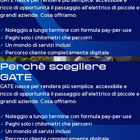
ricco di opportunità il passaggio all'elettrico di piccole e
grandi aziende. Cosa offriamo:
✓
Noleggio a lungo termine con formula pay-per-use
✓
Paghi solo i chilometri che percorri
✓
Un mondo di servizi inclusi
✓
Percorso cliente completamente digitale
Perchè scegliere
GATE
GATE nasce per rendere più semplice, accessibile e
ricco di opportunità il passaggio all'elettrico di piccole e
grandi aziende. Cosa offriamo:
✓
Noleggio a lungo termine con formula pay-per-use
✓
Paghi solo i chilometri che percorri
✓
Un mondo di servizi inclusi
✓
Percorso cliente completamente digitale