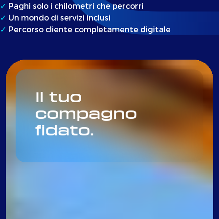
✓
Paghi solo i chilometri che percorri
✓
Un mondo di servizi inclusi
✓
Percorso cliente completamente digitale
Il tuo
Con il cassone
Comfort di
compagno
fisso non hai
guida e
fidato.
sorprese!
sicurezza.