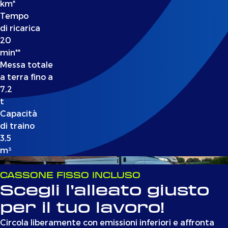
km*
Tempo
di ricarica
20
min**
Messa totale
a terra fino a
7,2
t
Capacità
di traino
3,5
m³
CASSONE FISSO INCLUSO
Scegli l’alleato giusto
per il tuo lavoro!
Circola liberamente con emissioni inferiori e affronta