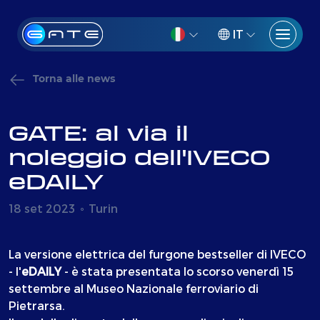
IT
Torna alle news
GATE: al via il
noleggio dell'IVECO
eDAILY
18 set 2023
Turin
La versione elettrica del furgone bestseller di IVECO
- l'
eDAILY
- è stata presentata lo scorso venerdì 15
settembre al Museo Nazionale ferroviario di
Pietrarsa.